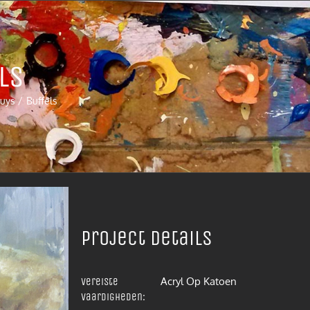
ls
ruys
Buffels
Project details
Acryl Op Katoen
Vereiste
vaardigheden: