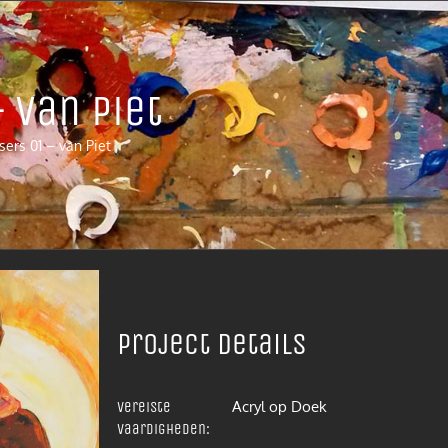
 van Piet
ers 01 – van Piet
Project details
Acryl op Doek
Vereiste
vaardigheden: