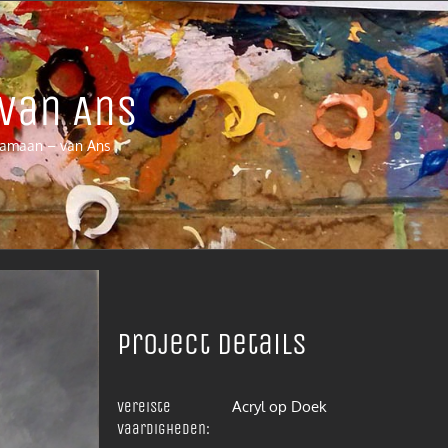
van Ans
jamaan – van Ans
Project details
Acryl op Doek
Vereiste
vaardigheden: