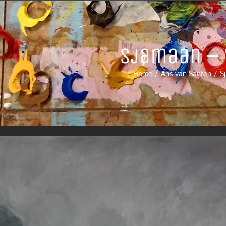
Sjamaan – 
Home
Ans van Santen
S