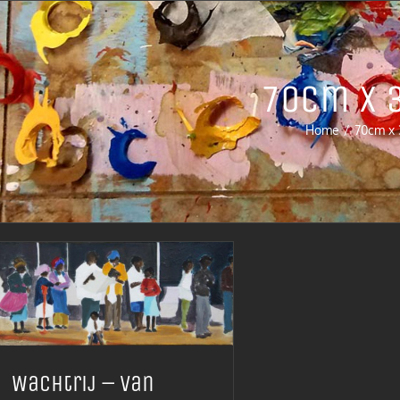
70cm x 
Home
70cm x
Wachtrij – van